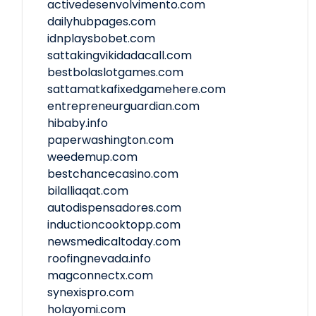
activedesenvolvimento.com
dailyhubpages.com
idnplaysbobet.com
sattakingvikidadacall.com
bestbolaslotgames.com
sattamatkafixedgamehere.com
entrepreneurguardian.com
hibaby.info
paperwashington.com
weedemup.com
bestchancecasino.com
bilalliaqat.com
autodispensadores.com
inductioncooktopp.com
newsmedicaltoday.com
roofingnevada.info
magconnectx.com
synexispro.com
holayomi.com