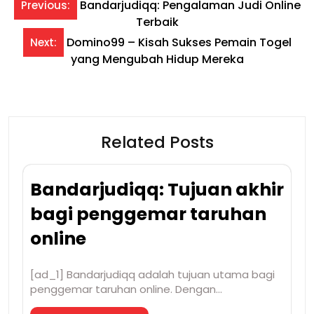
Post
Bandarjudiqq: Pengalaman Judi Online
Previous:
Terbaik
navigation
Domino99 – Kisah Sukses Pemain Togel
Next:
yang Mengubah Hidup Mereka
Related Posts
Bandarjudiqq: Tujuan akhir
bagi penggemar taruhan
online
[ad_1] Bandarjudiqq adalah tujuan utama bagi
penggemar taruhan online. Dengan…