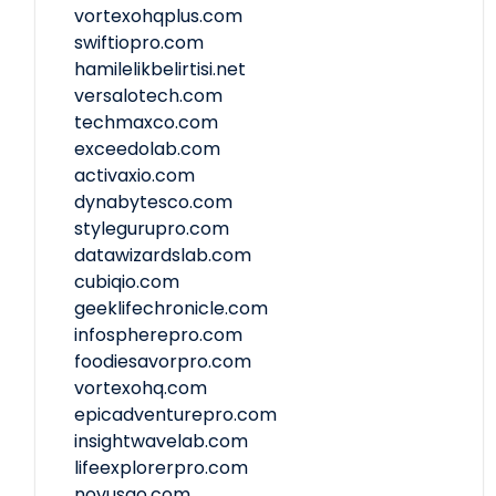
vortexohqplus.com
swiftiopro.com
hamilelikbelirtisi.net
versalotech.com
techmaxco.com
exceedolab.com
activaxio.com
dynabytesco.com
stylegurupro.com
datawizardslab.com
cubiqio.com
geeklifechronicle.com
infospherepro.com
foodiesavorpro.com
vortexohq.com
epicadventurepro.com
insightwavelab.com
lifeexplorerpro.com
novusgo.com