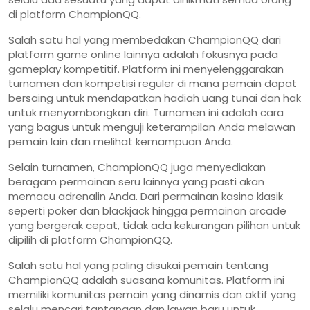
di platform ChampionQQ.
Salah satu hal yang membedakan ChampionQQ dari
platform game online lainnya adalah fokusnya pada
gameplay kompetitif. Platform ini menyelenggarakan
turnamen dan kompetisi reguler di mana pemain dapat
bersaing untuk mendapatkan hadiah uang tunai dan hak
untuk menyombongkan diri. Turnamen ini adalah cara
yang bagus untuk menguji keterampilan Anda melawan
pemain lain dan melihat kemampuan Anda.
Selain turnamen, ChampionQQ juga menyediakan
beragam permainan seru lainnya yang pasti akan
memacu adrenalin Anda. Dari permainan kasino klasik
seperti poker dan blackjack hingga permainan arcade
yang bergerak cepat, tidak ada kekurangan pilihan untuk
dipilih di platform ChampionQQ.
Salah satu hal yang paling disukai pemain tentang
ChampionQQ adalah suasana komunitas. Platform ini
memiliki komunitas pemain yang dinamis dan aktif yang
selalu mencari tantangan dan lawan baru untuk