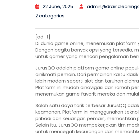
22 June, 2025
admin@draincleaningd
2 categories
[ad_1]
Di dunia game online, menemukan platform 
Dengan begitu banyak opsi yang tersedia, m
untuk gamer yang mencari pengalaman berm
JurusQQ adalah platform game online pop
dinikmati pemain. Dari permainan kartu klas
lebih modern seperti slot dan taruhan olahr
Platform ini mudah dinavigasi dan ramah 
menemukan game favorit mereka dan mulai
Salah satu daya tarik terbesar JurusQQ ada
keamanan. Platform ini menggunakan teknolog
pribadi dan keuangan pemain, memastika
Selain itu, JurusQQ mempekerjakan tim m
untuk mencegah kecurangan dan memastika