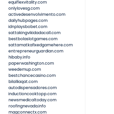
equiflexvitality.com
onlylovesg.com
activedesenvolvimento.com
dailyhubpages.com
idnplaysbobet.com
sattakingvikidadacall.com
bestbolaslotgames.com
sattamatkafixedgamehere.com
entrepreneurguardian.com
hibaby.info
paperwashington.com
weedemup.com
bestchancecasino.com
bilalliaqat.com
autodispensadores.com
inductioncooktopp.com
newsmedicaltoday.com
roofingnevada.info
magconnectx.com