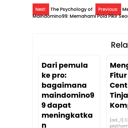
Post
The Psychology of
Me
Next:
Previous:
Maindomino99: Memahami Pola Pikir Seo
navigation
Rela
Dari pemula
Men
ke pro:
Fitu
bagaimana
Cent
maindomino9
Tinj
9 dapat
Komp
meningkatka
[ad_1] 
n
platform