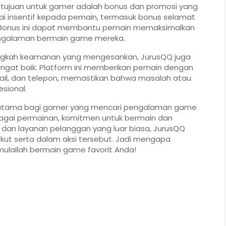
 tujuan untuk gamer adalah bonus dan promosi yang
ai insentif kepada pemain, termasuk bonus selamat
as. Bonus ini dapat membantu pemain memaksimalkan
ngalaman bermain game mereka.
langkah keamanan yang mengesankan, JurusQQ juga
ngat baik. Platform ini memberikan pemain dengan
mail, dan telepon, memastikan bahwa masalah atau
sional.
an utama bagi gamer yang mencari pengalaman game
bagai permainan, komitmen untuk bermain dan
 dan layanan pelanggan yang luar biasa, JurusQQ
ikut serta dalam aksi tersebut. Jadi mengapa
mulailah bermain game favorit Anda!