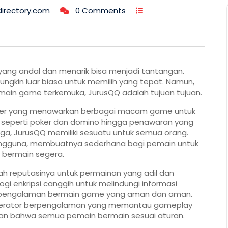
irectory.com
0 Comments
yang andal dan menarik bisa menjadi tantangan.
ungkin luar biasa untuk memilih yang tepat. Namun,
ain game terkemuka, JurusQQ adalah tujuan tujuan.
uler yang menawarkan berbagai macam game untuk
ik seperti poker dan domino hingga penawaran yang
aga, JurusQQ memiliki sesuatu untuk semua orang.
pengguna, membuatnya sederhana bagi pemain untuk
 bermain segera.
lah reputasinya untuk permainan yang adil dan
i enkripsi canggih untuk melindungi informasi
n pengalaman bermain game yang aman dan aman.
oderator berpengalaman yang memantau gameplay
n bahwa semua pemain bermain sesuai aturan.