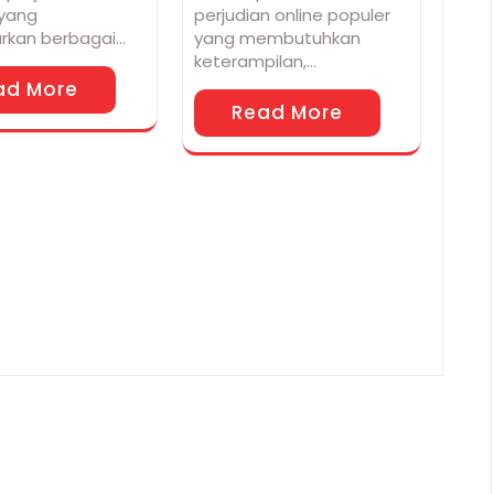
 yang
perjudian online populer
kan berbagai…
yang membutuhkan
keterampilan,…
ad More
Read More