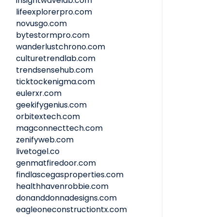
insightwavelab.com
lifeexplorerpro.com
novusgo.com
bytestormpro.com
wanderlustchrono.com
culturetrendlab.com
trendsensehub.com
ticktockenigma.com
eulerxr.com
geekifygenius.com
orbitextech.com
magconnecttech.com
zenifyweb.com
livetogel.co
genmatfiredoor.com
findlascegasproperties.com
healthhavenrobbie.com
donanddonnadesigns.com
eagleoneconstructiontx.com