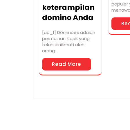
populer
keterampilan
menawar
domino Anda
Re
[ad_1] Dominoes adalah
permainan klasik yang
telah dinikmati oleh
orang…
Read More