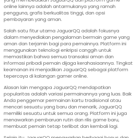
online lainnya adalah antarmukanya yang ramah
pengguna, grafis berkualitas tinggi, dan opsi
pembayaran yang aman.
Salah satu fitur utama JaguarQQ adalah fokusnya
dalam menyediakan pengalaman bermain game yang
aman dan terjamin bagi para pemainnya. Platform ini
menggunakan teknologi enkripsi canggih untuk
memastikan bahwa semua transaksi aman dan
informasi pribadi pemain dijaga kerahasiaannya. Tingkat
keamanan ini menjadikan JaguarQQ sebagai platform
tepercaya di kalangan gamer online.
Alasan lain mengapa JaguarQQ mendapatkan
popularitas adalah variasi permainannya yang luas. Baik
Anda penggemar permainan kartu tradisional atau
mencari sesuatu yang baru dan menarik, JaguarQQ
memiliki sesuatu untuk semua orang. Platform ini juga
menawarkan pembaruan rutin dan rilis game baru,
membuat pemain tetap terlibat dan kembali lagi.
Selain itu, JaguarQQ menawarkan berbagai bonus dan