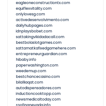
eagleoneconstructiontx.com
equiflexvitality.com
onlylovesg.com
activedesenvolvimento.com
dailyhubpages.com
idnplaysbobet.com
sattakingvikidadacall.com
bestbolaslotgames.com
sattamatkafixedgamehere.com
entrepreneurguardian.com
hibaby.info
paperwashington.com
weedemup.com
bestchancecasino.com
bilalliaqat.com
autodispensadores.com
inductioncooktopp.com
newsmedicaltoday.com
roofingnevada.info