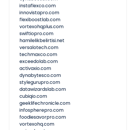
instaflexco.com
innovistapro.com
flexiboostlab.com
vortexohqplus.com
swiftiopro.com
hamilelikbelirtisi.net
versalotech.com
techmaxco.com
exceedolab.com
activaxio.com
dynabytesco.com
stylegurupro.com
datawizardslab.com
cubiqio.com
geeklifechronicle.com
infospherepro.com
foodiesavorpro.com
vortexohq.com