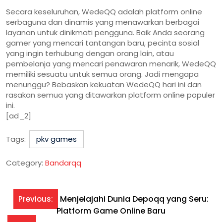
Secara keseluruhan, WedeQQ adalah platform online
serbaguna dan dinamis yang menawarkan berbagai
layanan untuk dinikmati pengguna. Baik Anda seorang
gamer yang mencari tantangan baru, pecinta sosial
yang ingin terhubung dengan orang lain, atau
pembelanja yang mencari penawaran menarik, WedeQQ
memiliki sesuatu untuk semua orang. Jadi mengapa
menunggu? Bebaskan kekuatan WedeQQ hari ini dan
rasakan semua yang ditawarkan platform online populer
ini.
[ad_2]
Tags:
pkv games
Category:
Bandarqq
Post
Menjelajahi Dunia Depoqq yang Seru:
Previous:
Platform Game Online Baru
navigation