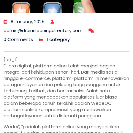
8 January, 2025
admin@draincleaningdirectory.com
0 Comments
1 category
[ad_1]
Di era digital, platform online telah menjadi bagian
integral dari kehidupan sehari-hari. Dari media sosial
hingga e-commerce, platform-platform ini menawarkan
beragam layanan dan peluang bagi pengguna untuk
terhubung, terlibat, dan bertransaksi. Salah satu
platform yang mendapatkan popularitas luar biasa
dalam beberapa tahun terakhir adalah WedeQQ,
platform online komprehensif yang menawarkan
berbagai layanan untuk dinikmati pengguna.
WedeQQ adalah platform online yang menyediakan
banyak fitur dan layanan kepada pengguna, termasuk