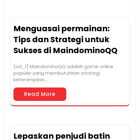
Menguasai permainan:
Tips dan Strategi untuk
Sukses di MaindominoQQ
[ad_1] MaindominoQQ adalah game online
populer yang membutuhkan strategi,
keterampilan,…
Read More
Lepaskan penjudi batin