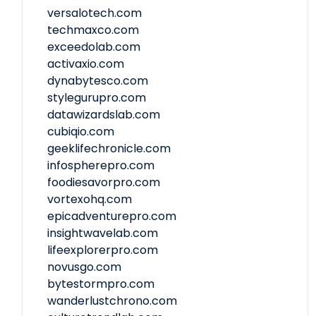
versalotech.com
techmaxco.com
exceedolab.com
activaxio.com
dynabytesco.com
stylegurupro.com
datawizardslab.com
cubiqio.com
geeklifechronicle.com
infospherepro.com
foodiesavorpro.com
vortexohq.com
epicadventurepro.com
insightwavelab.com
lifeexplorerpro.com
novusgo.com
bytestormpro.com
wanderlustchrono.com