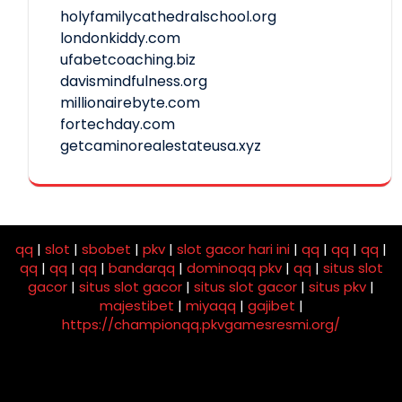
holyfamilycathedralschool.org
londonkiddy.com
ufabetcoaching.biz
davismindfulness.org
millionairebyte.com
fortechday.com
getcaminorealestateusa.xyz
qq
|
slot
|
sbobet
|
pkv
|
slot gacor hari ini
|
qq
|
qq
|
qq
|
qq
|
qq
|
qq
|
bandarqq
|
dominoqq pkv
|
qq
|
situs slot
gacor
|
situs slot gacor
|
situs slot gacor
|
situs pkv
|
majestibet
|
miyaqq
|
gajibet
|
https://championqq.pkvgamesresmi.org/