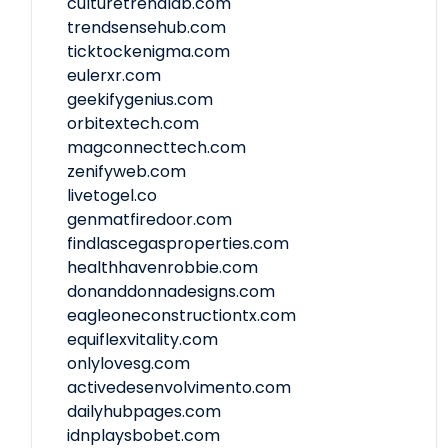
culturetrendlab.com
trendsensehub.com
ticktockenigma.com
eulerxr.com
geekifygenius.com
orbitextech.com
magconnecttech.com
zenifyweb.com
livetogel.co
genmatfiredoor.com
findlascegasproperties.com
healthhavenrobbie.com
donanddonnadesigns.com
eagleoneconstructiontx.com
equiflexvitality.com
onlylovesg.com
activedesenvolvimento.com
dailyhubpages.com
idnplaysbobet.com