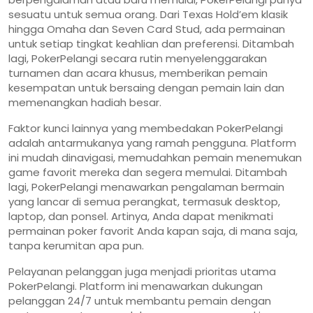
sesuatu untuk semua orang. Dari Texas Hold’em klasik
hingga Omaha dan Seven Card Stud, ada permainan
untuk setiap tingkat keahlian dan preferensi. Ditambah
lagi, PokerPelangi secara rutin menyelenggarakan
turnamen dan acara khusus, memberikan pemain
kesempatan untuk bersaing dengan pemain lain dan
memenangkan hadiah besar.
Faktor kunci lainnya yang membedakan PokerPelangi
adalah antarmukanya yang ramah pengguna. Platform
ini mudah dinavigasi, memudahkan pemain menemukan
game favorit mereka dan segera memulai. Ditambah
lagi, PokerPelangi menawarkan pengalaman bermain
yang lancar di semua perangkat, termasuk desktop,
laptop, dan ponsel. Artinya, Anda dapat menikmati
permainan poker favorit Anda kapan saja, di mana saja,
tanpa kerumitan apa pun.
Pelayanan pelanggan juga menjadi prioritas utama
PokerPelangi. Platform ini menawarkan dukungan
pelanggan 24/7 untuk membantu pemain dengan