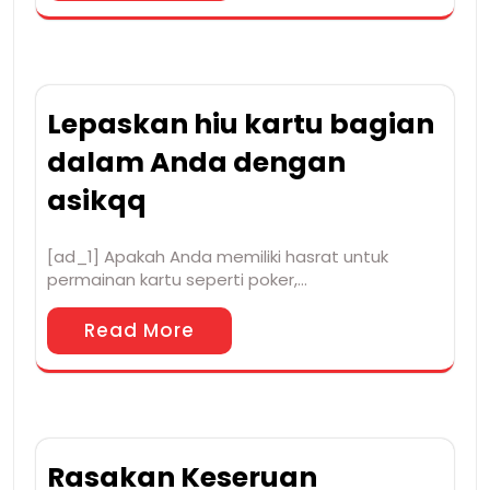
Lepaskan hiu kartu bagian
dalam Anda dengan
asikqq
[ad_1] Apakah Anda memiliki hasrat untuk
permainan kartu seperti poker,…
Read More
Rasakan Keseruan