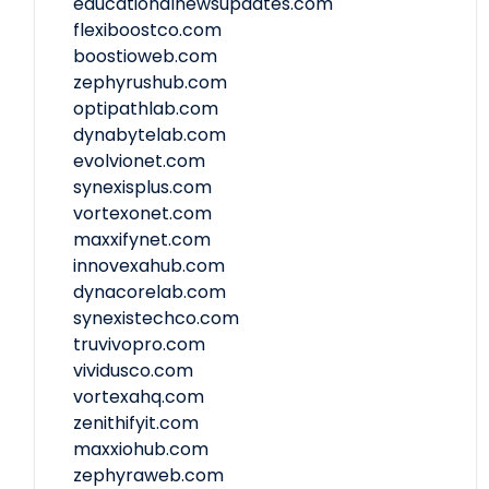
educationalnewsupdates.com
flexiboostco.com
boostioweb.com
zephyrushub.com
optipathlab.com
dynabytelab.com
evolvionet.com
synexisplus.com
vortexonet.com
maxxifynet.com
innovexahub.com
dynacorelab.com
synexistechco.com
truvivopro.com
vividusco.com
vortexahq.com
zenithifyit.com
maxxiohub.com
zephyraweb.com