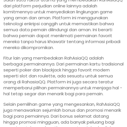
dari platform perjudian online lainnya adalah
komitmennya untuk menyediakan lingkungan game
yang aman dan aman. Platform ini menggunakan
teknologi enkripsi canggih untuk memastikan bahwa
semua data pemain dilindungi dan aman. Ini berarti
bahwa pemain dapat menikmati permainan favorit
mereka tanpa harus khawatir tentang informasi pribadi
mereka dikompromikan.
Fitur lain yang membedakan RahAsiaQQ adalah
berbagai permainannya. Dari permainan kartu tradisional
seperti poker dan blackjack hingga favorit modern
seperti slot dan roulette, ada sesuatu untuk semua
orang di RahasiaQQ. Platform ini juga secara teratur
memperbarui pilihan permainannya untuk menjaga hal -
hal tetap segar dan menarik bagi para pemain.
Selain pemilihan game yang mengesankan, RahAsiaQQ
juga menawarkan sejumlah bonus dan promosi menarik
bagi para pemainnya. Dari bonus selamat datang
hingga promosi mingguan, ada banyak peluang bagi