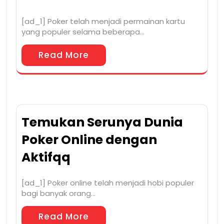
[ad_1] Poker telah menjadi permainan kartu
yang populer selama beberapa…
Read More
Temukan Serunya Dunia
Poker Online dengan
Aktifqq
[ad_1] Poker online telah menjadi hobi populer
bagi banyak orang…
Read More