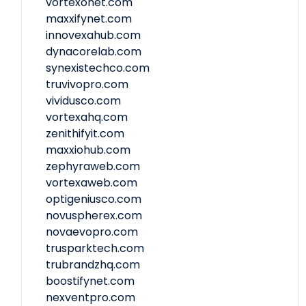
vortexonet.com
maxxifynet.com
innovexahub.com
dynacorelab.com
synexistechco.com
truvivopro.com
vividusco.com
vortexahq.com
zenithifyit.com
maxxiohub.com
zephyraweb.com
vortexaweb.com
optigeniusco.com
novuspherex.com
novaevopro.com
trusparktech.com
trubrandzhq.com
boostifynet.com
nexventpro.com