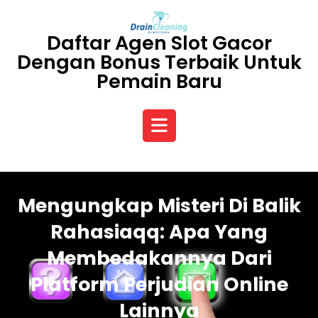
Skip
to
Daftar Agen Slot Gacor
content
Dengan Bonus Terbaik Untuk
Pemain Baru
Open
Button
Mengungkap Misteri Di Balik
Rahasiaqq: Apa Yang
Membedakannya Dari
Platform Perjudian Online
Lainnya