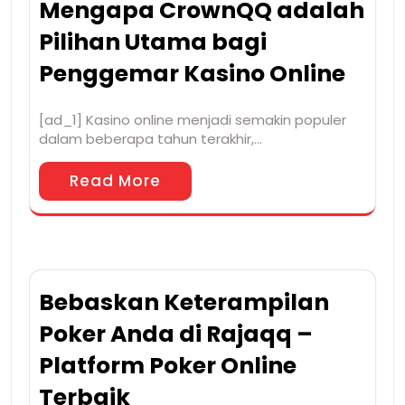
Mengapa CrownQQ adalah
Pilihan Utama bagi
Penggemar Kasino Online
[ad_1] Kasino online menjadi semakin populer
dalam beberapa tahun terakhir,…
Read More
Bebaskan Keterampilan
Poker Anda di Rajaqq –
Platform Poker Online
Terbaik