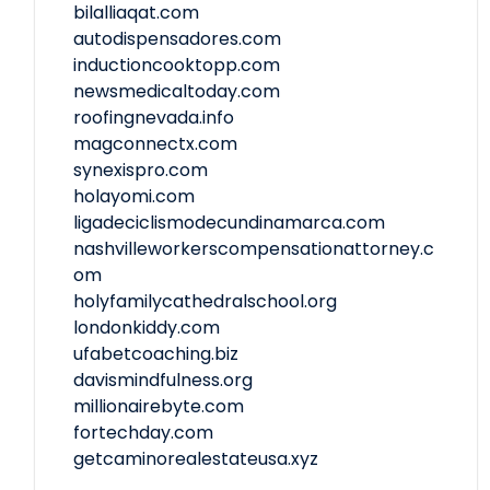
bilalliaqat.com
autodispensadores.com
inductioncooktopp.com
newsmedicaltoday.com
roofingnevada.info
magconnectx.com
synexispro.com
holayomi.com
ligadeciclismodecundinamarca.com
nashvilleworkerscompensationattorney.c
om
holyfamilycathedralschool.org
londonkiddy.com
ufabetcoaching.biz
davismindfulness.org
millionairebyte.com
fortechday.com
getcaminorealestateusa.xyz