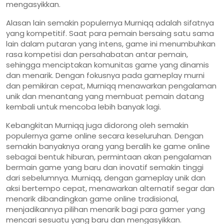
mengasyikkan.
Alasan lain semakin populernya Murniqq adalah sifatnya
yang kompetitif. Saat para pemain bersaing satu sama
lain dalam putaran yang intens, game ini menumbuhkan
rasa kompetisi dan persahabatan antar pemain,
sehingga menciptakan komunitas game yang dinamis
dan menarik. Dengan fokusnya pada gameplay murni
dan pemikiran cepat, Murniqq menawarkan pengalaman
unik dan menantang yang membuat pemain datang
kembali untuk mencoba lebih banyak lagi.
Kebangkitan Murniqq juga didorong oleh semakin
populernya game online secara keseluruhan. Dengan
semakin banyaknya orang yang beralih ke game online
sebagai bentuk hiburan, permintaan akan pengalaman
bermain game yang baru dan inovatif semakin tinggi
dari sebelumnya. Murniqq, dengan gameplay unik dan
aksi bertempo cepat, menawarkan alternatif segar dan
menarik dibandingkan game online tradisional,
menjadikannya pilihan menarik bagi para gamer yang
mencari sesuatu yang baru dan mengasyikkan.