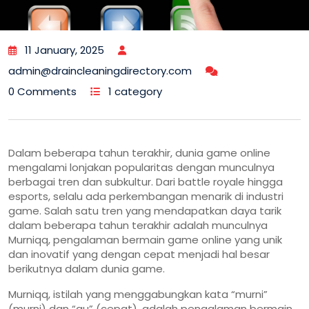
11 January, 2025
admin@draincleaningdirectory.com
0 Comments
1 category
Dalam beberapa tahun terakhir, dunia game online
mengalami lonjakan popularitas dengan munculnya
berbagai tren dan subkultur. Dari battle royale hingga
esports, selalu ada perkembangan menarik di industri
game. Salah satu tren yang mendapatkan daya tarik
dalam beberapa tahun terakhir adalah munculnya
Murniqq, pengalaman bermain game online yang unik
dan inovatif yang dengan cepat menjadi hal besar
berikutnya dalam dunia game.
Murniqq, istilah yang menggabungkan kata “murni”
(murni) dan “qu” (cepat), adalah pengalaman bermain