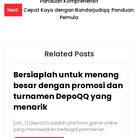
Panduan Komprehensif
navigation
Cepat Kaya dengan Bandarjudiqq: Panduan
Next:
Pemula
Related Posts
Bersiaplah untuk menang
besar dengan promosi dan
turnamen DepoQQ yang
menarik
[ad_1] DepoQQ adalah platform game online
yang menawarkan berbagai permainan…