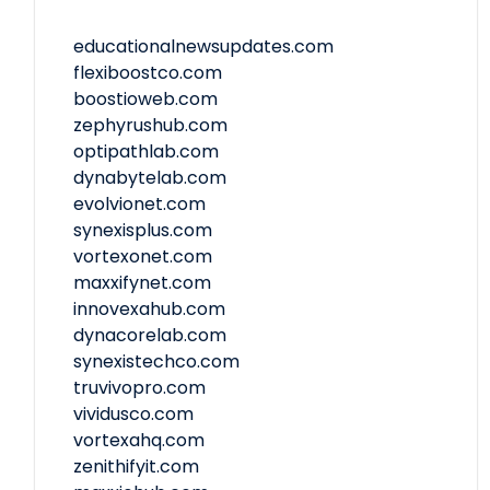
educationalnewsupdates.com
flexiboostco.com
boostioweb.com
zephyrushub.com
optipathlab.com
dynabytelab.com
evolvionet.com
synexisplus.com
vortexonet.com
maxxifynet.com
innovexahub.com
dynacorelab.com
synexistechco.com
truvivopro.com
vividusco.com
vortexahq.com
zenithifyit.com