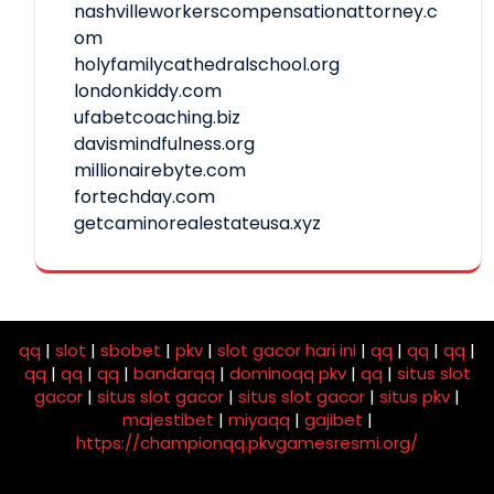
nashvilleworkerscompensationattorney.c
om
holyfamilycathedralschool.org
londonkiddy.com
ufabetcoaching.biz
davismindfulness.org
millionairebyte.com
fortechday.com
getcaminorealestateusa.xyz
qq
|
slot
|
sbobet
|
pkv
|
slot gacor hari ini
|
qq
|
qq
|
qq
|
qq
|
qq
|
qq
|
bandarqq
|
dominoqq pkv
|
qq
|
situs slot
gacor
|
situs slot gacor
|
situs slot gacor
|
situs pkv
|
majestibet
|
miyaqq
|
gajibet
|
https://championqq.pkvgamesresmi.org/