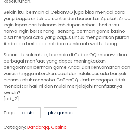
keseluruhan.
Selain itu, bermain di CebanQQ juga bisa menjadi cara
yang bagus untuk bersantai dan bersantai. Apakah Anda
ingin lepas dari tekanan kehidupan sehari -hari atau
hanya ingin bersenang -senang, bermain game kasino
bisa menjadi cara yang bagus untuk mengalihkan pikiran
Anda dari berbagai hal dan menikmati waktu luang.
Secara keseluruhan, bermain di CebanQQ menawarkan
berbagai manfaat yang dapat meningkatkan
pengalaman bermain game Anda. Dari kenyamanan dan
variasi hingga interaksi sosial dan relaksasi, ada banyak
alasan untuk mencoba CeBanQQ. Jadi mengapa tidak
mendaftar hari ini dan mulai menjelajahi manfaatnya
sendiri?
[ad_2]
Tags:
casino
pkv games
Category:
Bandarqq
,
Casino