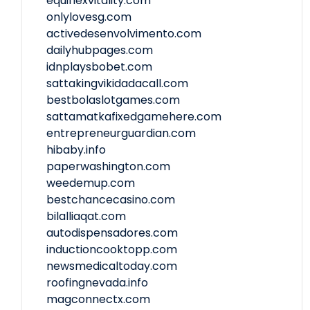
equiflexvitality.com
onlylovesg.com
activedesenvolvimento.com
dailyhubpages.com
idnplaysbobet.com
sattakingvikidadacall.com
bestbolaslotgames.com
sattamatkafixedgamehere.com
entrepreneurguardian.com
hibaby.info
paperwashington.com
weedemup.com
bestchancecasino.com
bilalliaqat.com
autodispensadores.com
inductioncooktopp.com
newsmedicaltoday.com
roofingnevada.info
magconnectx.com