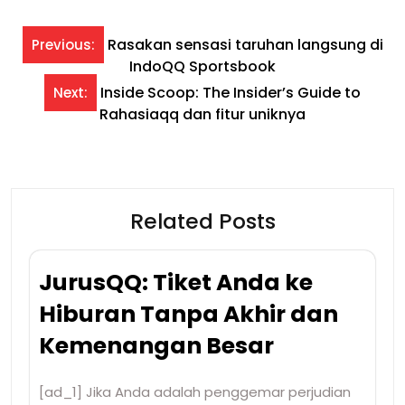
Post
Rasakan sensasi taruhan langsung di
Previous:
IndoQQ Sportsbook
navigation
Inside Scoop: The Insider’s Guide to
Next:
Rahasiaqq dan fitur uniknya
Related Posts
JurusQQ: Tiket Anda ke
Hiburan Tanpa Akhir dan
Kemenangan Besar
[ad_1] Jika Anda adalah penggemar perjudian