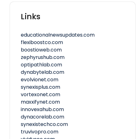
Links
educationalnewsupdates.com
flexiboostco.com
boostioweb.com
zephyrushub.com
optipathlab.com
dynabytelab.com
evolvionet.com
synexisplus.com
vortexonet.com
maxxifynet.com
innovexahub.com
dynacorelab.com
synexistechco.com
truvivopro.com