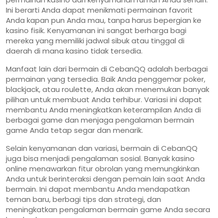
Ini berarti Anda dapat menikmati permainan favorit
Anda kapan pun Anda mau, tanpa harus bepergian ke
kasino fisik. Kenyamanan ini sangat berharga bagi
mereka yang memiliki jadwal sibuk atau tinggal di
daerah di mana kasino tidak tersedia.
Manfaat lain dari bermain di CebanQQ adalah berbagai
permainan yang tersedia. Baik Anda penggemar poker,
blackjack, atau roulette, Anda akan menemukan banyak
pilihan untuk membuat Anda terhibur. Variasi ini dapat
membantu Anda meningkatkan keterampilan Anda di
berbagai game dan menjaga pengalaman bermain
game Anda tetap segar dan menarik.
Selain kenyamanan dan variasi, bermain di CebanQQ
juga bisa menjadi pengalaman sosial. Banyak kasino
online menawarkan fitur obrolan yang memungkinkan
Anda untuk berinteraksi dengan pemain lain saat Anda
bermain. Ini dapat membantu Anda mendapatkan
teman baru, berbagi tips dan strategi, dan
meningkatkan pengalaman bermain game Anda secara