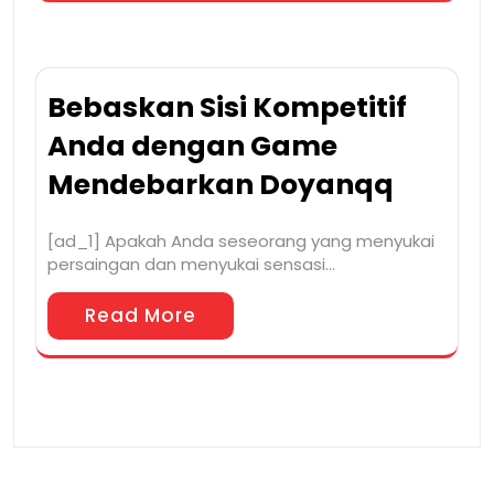
Bebaskan Sisi Kompetitif
Anda dengan Game
Mendebarkan Doyanqq
[ad_1] Apakah Anda seseorang yang menyukai
persaingan dan menyukai sensasi…
Read More