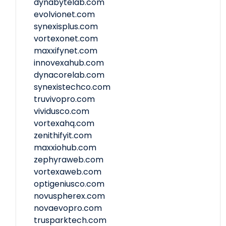
dynabytelab.com
evolvionet.com
synexisplus.com
vortexonet.com
maxxifynet.com
innovexahub.com
dynacorelab.com
synexistechco.com
truvivopro.com
vividusco.com
vortexahq.com
zenithifyit.com
maxxiohub.com
zephyraweb.com
vortexaweb.com
optigeniusco.com
novuspherex.com
novaevopro.com
trusparktech.com