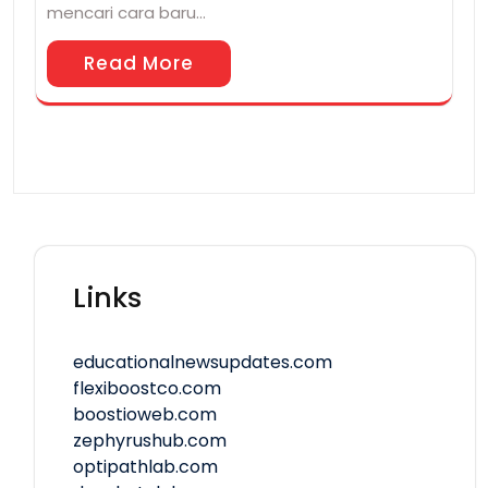
mencari cara baru…
Read More
Links
educationalnewsupdates.com
flexiboostco.com
boostioweb.com
zephyrushub.com
optipathlab.com