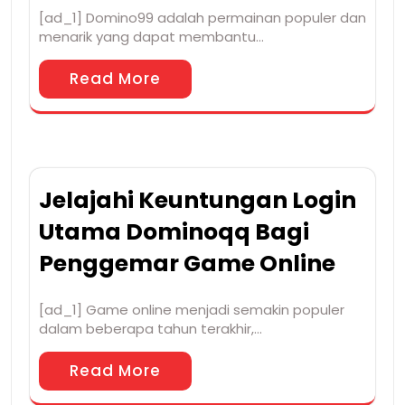
[ad_1] Domino99 adalah permainan populer dan
menarik yang dapat membantu…
Read More
Jelajahi Keuntungan Login
Utama Dominoqq Bagi
Penggemar Game Online
[ad_1] Game online menjadi semakin populer
dalam beberapa tahun terakhir,…
Read More