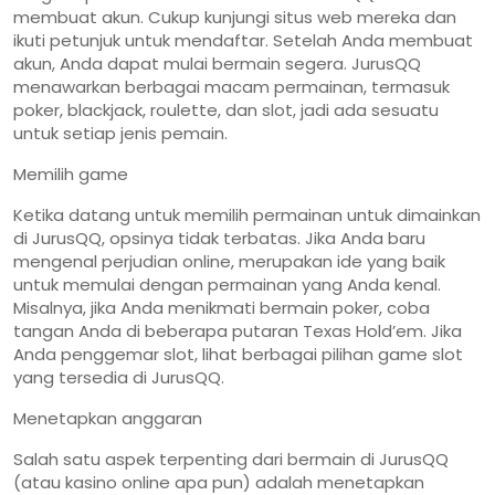
membuat akun. Cukup kunjungi situs web mereka dan
ikuti petunjuk untuk mendaftar. Setelah Anda membuat
akun, Anda dapat mulai bermain segera. JurusQQ
menawarkan berbagai macam permainan, termasuk
poker, blackjack, roulette, dan slot, jadi ada sesuatu
untuk setiap jenis pemain.
Memilih game
Ketika datang untuk memilih permainan untuk dimainkan
di JurusQQ, opsinya tidak terbatas. Jika Anda baru
mengenal perjudian online, merupakan ide yang baik
untuk memulai dengan permainan yang Anda kenal.
Misalnya, jika Anda menikmati bermain poker, coba
tangan Anda di beberapa putaran Texas Hold’em. Jika
Anda penggemar slot, lihat berbagai pilihan game slot
yang tersedia di JurusQQ.
Menetapkan anggaran
Salah satu aspek terpenting dari bermain di JurusQQ
(atau kasino online apa pun) adalah menetapkan