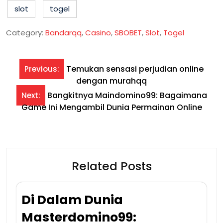
slot
togel
Category:
Bandarqq
,
Casino
,
SBOBET
,
Slot
,
Togel
Post
Temukan sensasi perjudian online
Previous:
dengan murahqq
navigation
Bangkitnya Maindomino99: Bagaimana
Next:
Game Ini Mengambil Dunia Permainan Online
Related Posts
Di Dalam Dunia
Masterdomino99: