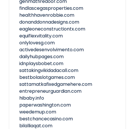
genmatfiredoor.com
findlascegasproperties.com
healthhavenrobbie.com
donanddonnadesigns.com
eagleoneconstructiontx.com
equiflexvitality.com
onlylovesg.com
activedesenvolvimento.com
dailyhubpages.com
idnplaysbobet.com
sattakingvikidadacall.com
bestbolaslotgames.com
sattamatkafixedgamehere.com
entrepreneurguardian.com
hibaby.info
paperwashington.com
weedemup.com
bestchancecasino.com
bilalliaqat.com