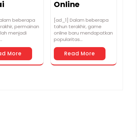
i
Online
Dalam beberapa
[ad_1] Dalam beberapa
rakhir, permainan
tahun terakhir, game
elah menjadi
online baru mendapatkan
…
popularitas…
ad More
Read More