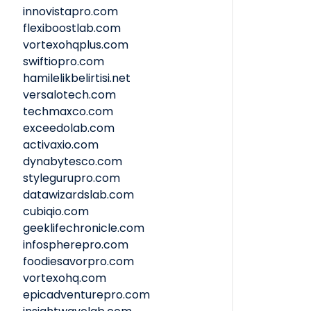
innovistapro.com
flexiboostlab.com
vortexohqplus.com
swiftiopro.com
hamilelikbelirtisi.net
versalotech.com
techmaxco.com
exceedolab.com
activaxio.com
dynabytesco.com
stylegurupro.com
datawizardslab.com
cubiqio.com
geeklifechronicle.com
infospherepro.com
foodiesavorpro.com
vortexohq.com
epicadventurepro.com