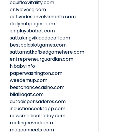
equiflexvitality.com
onlylovesg.com
activedesenvolvimento.com
dailyhubpages.com
idnplaysbobet.com
sattakingvikidadacall.com
bestbolaslotgames.com
sattamatkafixedgamehere.com
entrepreneurguardian.com
hibaby.info
paperwashington.com
weedemup.com
bestchancecasino.com
bilalliaqat.com
autodispensadores.com
inductioncooktopp.com
newsmedicaltoday.com
roofingnevada.info
magconnectx.com