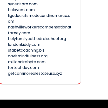
synexispro.com
holayomi.com
ligadeciclismodecundinamarca.c
om
nashvilleworkerscompensationat
torney.com
holyfamilycathedralschool.org
londonkiddy.com
ufabetcoaching.biz
davismindfulness.org
millionairebyte.com
fortechday.com
getcaminorealestateusa.xyz