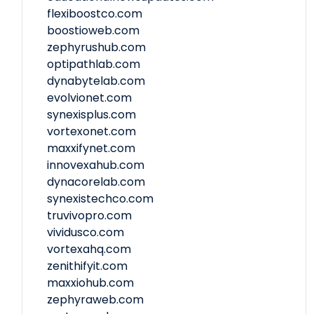
flexiboostco.com
boostioweb.com
zephyrushub.com
optipathlab.com
dynabytelab.com
evolvionet.com
synexisplus.com
vortexonet.com
maxxifynet.com
innovexahub.com
dynacorelab.com
synexistechco.com
truvivopro.com
vividusco.com
vortexahq.com
zenithifyit.com
maxxiohub.com
zephyraweb.com