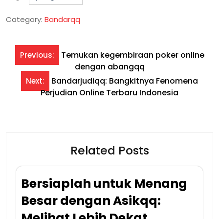
Category:
Bandarqq
Post
Temukan kegembiraan poker online
Previous:
dengan abangqq
navigation
Bandarjudiqq: Bangkitnya Fenomena
Next:
Perjudian Online Terbaru Indonesia
Related Posts
Bersiaplah untuk Menang
Besar dengan Asikqq:
Melihat Lebih Dekat