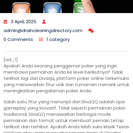
3 April, 2025
admin@draincleaningdirectory.com
0 Comments
1 category
[ad_1]
Apakah Anda seorang penggemar poker yang ingin
membawa permainan Anda ke level berikutnya? Tidak
terlihat lagi dari Divaqq, platform poker online terkemuka
yang menawarkan fitur unik dan turnamen menarik untuk
meningkatkan pengalaman poker Anda.
Salah satu fitur yang menonjol dari DivaQQ adalah opsi
gameplay yang inovatif. Tidak seperti permainan poker
tradisional, DivaQQ menawarkan berbagai mode
permainan dan format untuk membuat pemain tetap
terlibat dan terhibur. Apakah Anda lebih suka klasik Texas
Hold’em atau ingin mencoba tangan Anda di Omaha