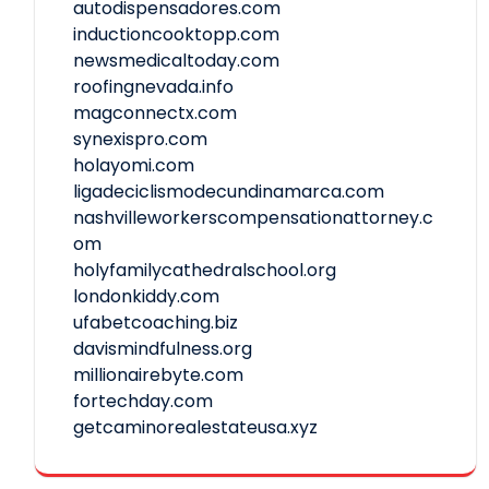
autodispensadores.com
inductioncooktopp.com
newsmedicaltoday.com
roofingnevada.info
magconnectx.com
synexispro.com
holayomi.com
ligadeciclismodecundinamarca.com
nashvilleworkerscompensationattorney.c
om
holyfamilycathedralschool.org
londonkiddy.com
ufabetcoaching.biz
davismindfulness.org
millionairebyte.com
fortechday.com
getcaminorealestateusa.xyz