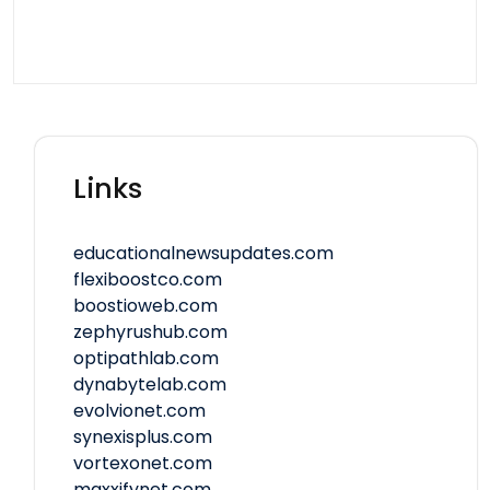
Links
educationalnewsupdates.com
flexiboostco.com
boostioweb.com
zephyrushub.com
optipathlab.com
dynabytelab.com
evolvionet.com
synexisplus.com
vortexonet.com
maxxifynet.com