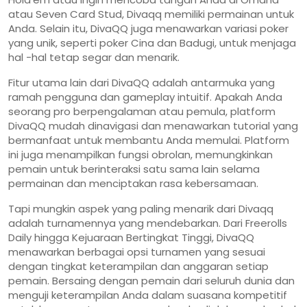
atau Seven Card Stud, Divaqq memiliki permainan untuk
Anda. Selain itu, DivaQQ juga menawarkan variasi poker
yang unik, seperti poker Cina dan Badugi, untuk menjaga
hal -hal tetap segar dan menarik.
Fitur utama lain dari DivaQQ adalah antarmuka yang
ramah pengguna dan gameplay intuitif. Apakah Anda
seorang pro berpengalaman atau pemula, platform
DivaQQ mudah dinavigasi dan menawarkan tutorial yang
bermanfaat untuk membantu Anda memulai. Platform
ini juga menampilkan fungsi obrolan, memungkinkan
pemain untuk berinteraksi satu sama lain selama
permainan dan menciptakan rasa kebersamaan.
Tapi mungkin aspek yang paling menarik dari Divaqq
adalah turnamennya yang mendebarkan. Dari Freerolls
Daily hingga Kejuaraan Bertingkat Tinggi, DivaQQ
menawarkan berbagai opsi turnamen yang sesuai
dengan tingkat keterampilan dan anggaran setiap
pemain. Bersaing dengan pemain dari seluruh dunia dan
menguji keterampilan Anda dalam suasana kompetitif