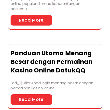
online populer dimana keberuntungan
bertemu…
Read More
Panduan Utama Menang
Besar dengan Permainan
Kasino Online DatukQQ
[ad_1] Jika Anda ingin menang besar dengan
permainan kasino online,…
Read More